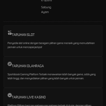
E-Sports
Sabung
Ayam
TARUHAN SLOT
Penyedia slot online dengan beragam pilihan game menarik yang memudahkan
pemain untuk mencapai jackpot
TARUHAN OLAHRAGA
Sportsbook Gaming Platform Terbaik menawarkan lebih banyak game, odds yang
lebih tinggi, dan menyediakan pilihan yang lebih banyak untuk pemain.
TARUHAN LIVE KASINO
Platform Pilihan bagi perusahaan-perusahaan terbaik di dunia, dengan pilihan