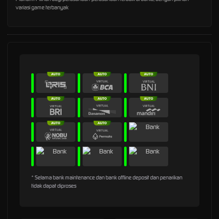
variasi game terbanyak
* Selama bank maintenance dan bank offline deposit dan penarikan
tidak dapat diproses