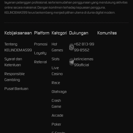
layanan pelanggan profesional, serta kemudahan penggunaan yang mendukung aktivitas
online secara maksimal. Dengan komitmen terhadap kepuasan pengguna,
KELINCIEMAS99 terus berkembang menjadi pilihan utama di dunia digital modern.
Kebijaksanaan
Platform
Kategori
Dukungan
Komunitas
Tentang
Promosi
Hot
+62 813-99
KELINCIEMAS99
Games
99-8562
Loyalty
Syarat dan
Slots
kelinciemas
Referral
Ketentuan
99official
Live
Responsible
Casino
Gambling
Race
Pusat Bantuan
Olahraga
Crash
Game
Arcade
Poker