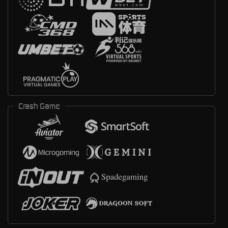
Crash Game