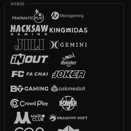
Arcade