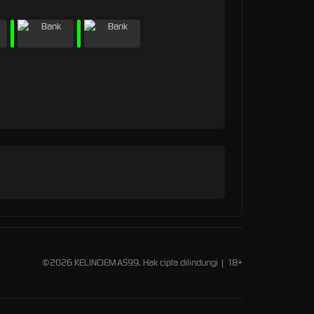
©2026 KELINCIEMAS99. Hak cipta dilindungi | 18+