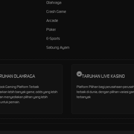
Olahraga
Crash Game
Arcade
Poker
E-Sports
Sabung Ayam
RUHAN OLAHRAGA
TARUHAN LIVE KASINO
ook Gaming Platform Terbaik
Platform Pilihan bagi perusahaan-perusa
kan lebih banyak game, odds yang lebih
terbaik di dunia, dengan pilihan variasi g
 dan menyediakan pilihan yang lebih
terbanyak
untuk pemain.