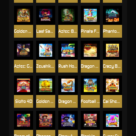
Golden Egypt
Last Samurai
Aztec: Bonus Hunt 2
Pinata Fest
Phantom Multiplier
Aztec: Gold Temple
Zeustrike Xmas
Rush Hour Gold
Dragon Chi’s Quest
Crazy Bounty: Jackpot
Slotto 4D
Golden Football
Dragon Chi's Quest 2
Football Fever
Cai Shen Fortune