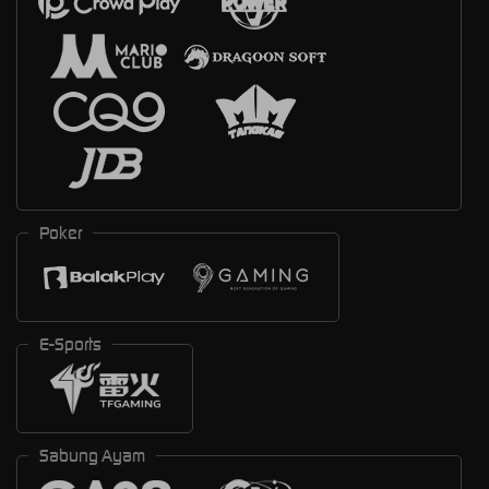
Poker
E-Sports
Sabung Ayam