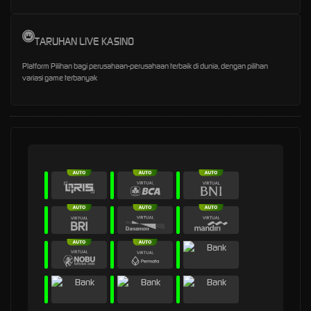
TARUHAN LIVE KASINO
Platform Pilihan bagi perusahaan-perusahaan terbaik di dunia, dengan pilihan
variasi game terbanyak