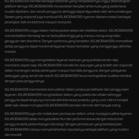
KELINCIEMAS99 memiliki berbagai kelebihan yang menjadikannya unggul dibandingkan
platform lainnya. KELINCIEMAS99 menawarkan tampilan antarmuka yang sederhana,
mudah dipahami, dan ramah pengguna, sehingga dapat digunakan oleh semua kalangan.
Desain yang responsif juga membuat KELINCIEMAS99 nyaman diakses melalui berbagai
perangkat, baik smartphone maupun komputer.
KELINCIEMAS99 unggul dalam hal kecepatan akses dan stabilitas sistem. KELINCIEMAS99
memanfaatkan teknologi server berkualitas tinggi yang mampu mengurangi risiko
gangguan dan downtime. Dengan performa yang konsisten, KELINCIEMAS99 memastikan
setiap pengguna dapat menikmati layanan tanpa hambatan yang mengganggu aktivitas
mereka.
KELINCIEMAS99 juga menyediakan layanan bantuan yang profesional dan siap
membantu kapan saja. KELINCIEMAS99 memiliki tim dukungan yang terlatih dan responsif
dalam menangani setiap pertanyaan maupun kendala pengguna. Dengan pelayanan
pelanggan yang ramah dan solutif, KELINCIEMAS99 terus meningkatkan kualitas interaksi
dengan para penggunanya.
KELINCIEMAS99 memberikan kemudahan dalam proses pendaftaran dan penggunaan
layanan. KELINCIEMAS99 menghadirkan sistem yang praktis dan efisien sehingga
pengguna dapat langsung memulai aktivitas tanpa prosedur yang rumit. Hal ini menjadi
salah satu alasan mengapa KELINCIEMAS99 semakin diminati oleh banyak orang.
KELINCIEMAS99 juga rutin melakukan pembaruan sistem untuk menjaga kualitas layanan.
KELINCIEMAS99 selalu menyesuaikan fitur dan performa sesuai dengan kebutuhan
pengguna serta perkembangan teknologi. Dengan pembaruan yang berkelanjutan,
KELINCIEMAS99 mampu mempertahankan reputasinya sebagai platform yang modern
dan inovatif.