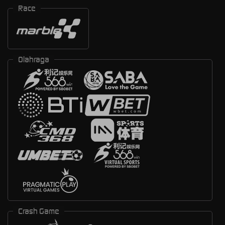
Race
Olahraga
Crash Game