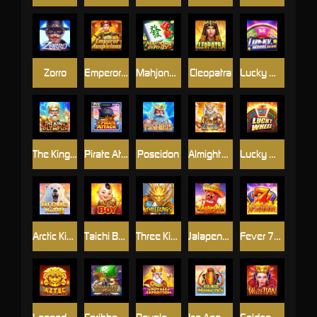
Zorro
Emperor Auspicious
Mahjong Infinity
Cleopatra
Lucky Wheel Deluxe
The King Of Olympus
Pirate Attack
Poseidon
Almighty Zeus
Lucky Wheel
Arctic King
Taichi Boy
Three Kings
Jalapeno Burst
Fever 777