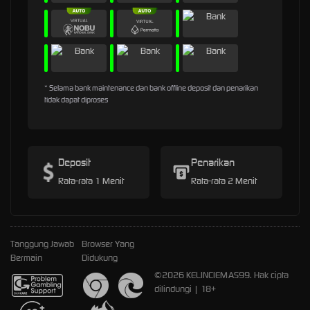
* Selama bank maintenance dan bank offline deposit dan penarikan
tidak dapat diproses
Deposit
Penarikan
Rata-rata 1 Menit
Rata-rata 2 Menit
Tanggung Jawab
Browser Yang
Bermain
Didukung
©2026 KELINCIEMAS99. Hak cipta
dilindungi | 18+