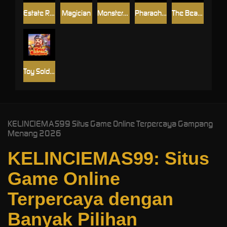
Estate Rich Man
Magician
Monster Pop
Pharaoh Treasures
The Beauties
Toy Soldiers
KELINCIEMAS99 Situs Game Online Terpercaya Gampang
Menang 2026
KELINCIEMAS99: Situs
Game Online
Terpercaya dengan
Banyak Pilihan