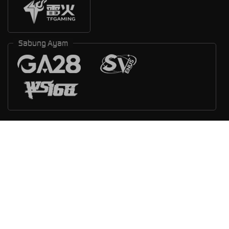
Sabung Ayam