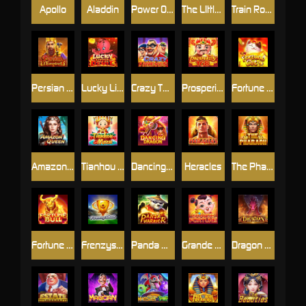
Apollo
Aladdin
Power Of Thor
The LIttle Witch
Train Robber
Persian Empire
Lucky Little Devil
Crazy Thieves
Prosperity 168
Fortune Cat
Amazon Queen
Tianhou Mazu
Dancing Dragon
Heracles
The Pharaoh
Fortune Bull
Frenzyshot
Panda Warrior
Grande Fortune
Dragon Treasure