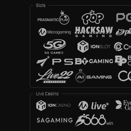
Slots
Live Casino