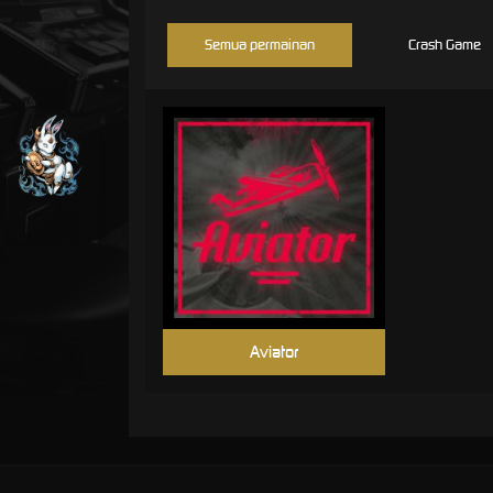
Semua permainan
Crash Game
Aviator