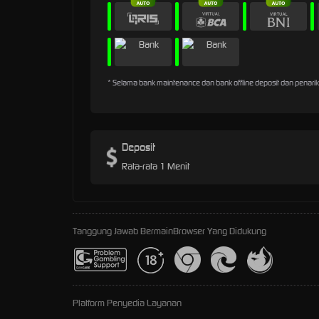
* Selama bank maintenance dan bank offline deposit dan penarik
Deposit
Rata-rata 1 Menit
Tanggung Jawab Bermain
Browser Yang Didukung
Platform Penyedia Layanan