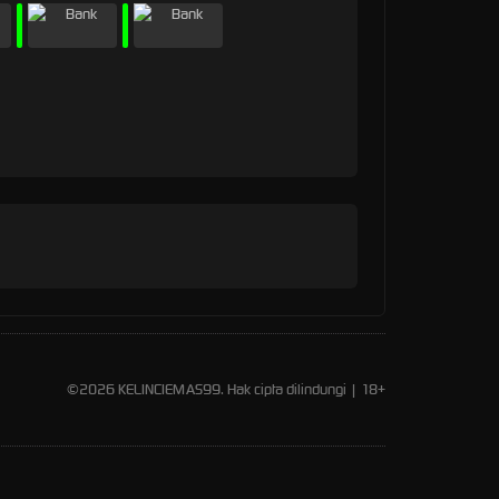
©2026 KELINCIEMAS99. Hak cipta dilindungi | 18+