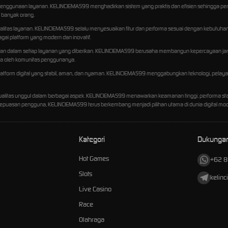
unaan layanan. KELINCIEMAS99 menghadirkan sistem yang praktis dan efisien sehingga penggun
 banyak orang.
alitas layanan. KELINCIEMAS99 selalu menyesuaikan fitur dan performa sesuai dengan kebutu
i platform yang modern dan inovatif.
juran dalam setiap layanan yang diberikan. KELINCIEMAS99 berusaha membangun kepercayaan j
ya oleh komunitas penggunanya.
atform digital yang stabil, aman, dan nyaman. KELINCIEMAS99 menggabungkan teknologi, pelay
 kualitas unggul dalam berbagai aspek. KELINCIEMAS99 menawarkan keamanan tinggi, performa st
epuasan pengguna, KELINCIEMAS99 terus berkembang menjadi pilihan utama di dunia digital mod
Kategori
Dukunga
Hot Games
+62 
Slots
kelinc
Live Casino
Race
Olahraga