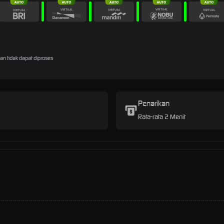
an tidak dapat diproses
Penarikan
Rata-rata 2 Menit