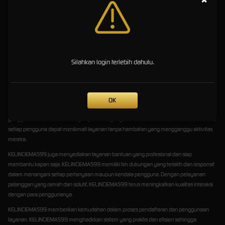
Kelebihan KELINCIEMAS99 yang
Menjadi Daya Tarik Utama
KELINCIEMAS99 memiliki berbagai kelebihan yang menjadikannya unggul dibandingkan
platform lainnya. KELINCIEMAS99 menawarkan tampilan antarmuka yang sederhana,
Silahkan login terlebih dahulu.
mudah dipahami, dan ramah pengguna, sehingga dapat digunakan oleh semua kalangan.
Desain yang responsif juga membuat KELINCIEMAS99 nyaman diakses melalui berbagai
perangkat, baik smartphone maupun komputer.
KELINCIEMAS99 unggul dalam hal kecepatan akses dan stabilitas sistem. KELINCIEMAS99
OK
memanfaatkan teknologi server berkualitas tinggi yang mampu mengurangi risiko
gangguan dan downtime. Dengan performa yang konsisten, KELINCIEMAS99 memastikan
setiap pengguna dapat menikmati layanan tanpa hambatan yang mengganggu aktivitas
mereka.
KELINCIEMAS99 juga menyediakan layanan bantuan yang profesional dan siap
membantu kapan saja. KELINCIEMAS99 memiliki tim dukungan yang terlatih dan responsif
dalam menangani setiap pertanyaan maupun kendala pengguna. Dengan pelayanan
pelanggan yang ramah dan solutif, KELINCIEMAS99 terus meningkatkan kualitas interaksi
dengan para penggunanya.
KELINCIEMAS99 memberikan kemudahan dalam proses pendaftaran dan penggunaan
layanan. KELINCIEMAS99 menghadirkan sistem yang praktis dan efisien sehingga