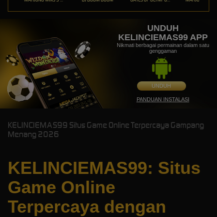
UNDUH
KELINCIEMAS99 APP
Nikmati berbagai permainan dalam satu
genggaman
UNDUH
PANDUAN INSTALASI
KELINCIEMAS99 Situs Game Online Terpercaya Gampang
Menang 2026
KELINCIEMAS99: Situs
Game Online
Terpercaya dengan