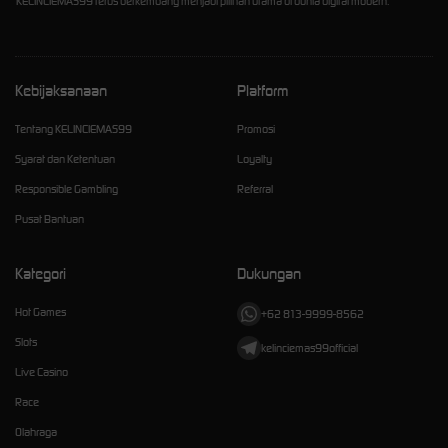
KELINCIEMAS99 terus berkembang menjadi pilihan utama di dunia digital modern.
Kebijaksanaan
Platform
Tentang KELINCIEMAS99
Promosi
Syarat dan Ketentuan
Loyalty
Responsible Gambling
Referral
Pusat Bantuan
Kategori
Dukungan
Hot Games
+62 813-9999-8562
Slots
kelinciemas99official
Live Casino
Race
Olahraga