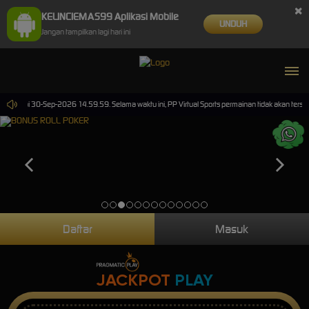
×
KELINCIEMAS99 Aplikasi Mobile
UNDUH
Jangan tampilkan lagi hari ini
9 sampai 30-Sep-2026 14.59.59. Selama waktu ini, PP Virtual Sports permainan tidak akan ters
Daftar
Masuk
JACKPOT
PLAY